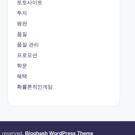
토토사이트
투자
평판
품질
품질 관리
프로모션
학문
혜택
확률론적인게임
ts reserved.
Bloghash WordPress Theme