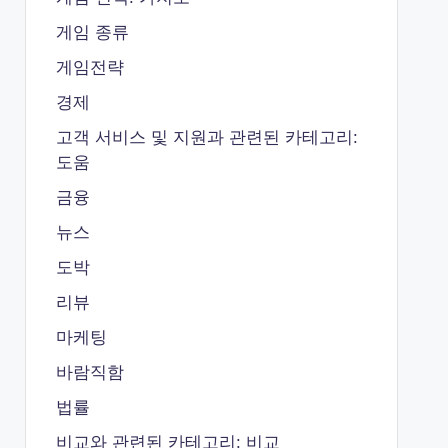
게임 종류
게임전략
경제
고객 서비스 및 지원과 관련된 카테고리:
도움
금융
뉴스
도박
리뷰
마케팅
바람직함
법률
비교와 관련된 카테고리: 비교