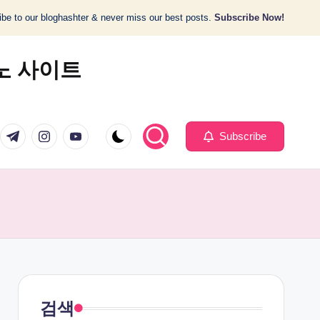
be to our bloghashter & never miss our best posts.
Subscribe Now!
노 사이트
com
er.com
t.me
instagram.com
youtube.com
Subscribe
검색