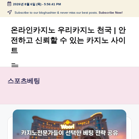
2026년 8월 6일 (목)
-
5:56:42 PM
Skip
Subscribe to our bloghashter & never miss our best posts.
Subscribe Now!
to
content
온라인카지노 우리카지노 천국 | 안
전하고 신뢰할 수 있는 카지노 사이
트
스포츠베팅