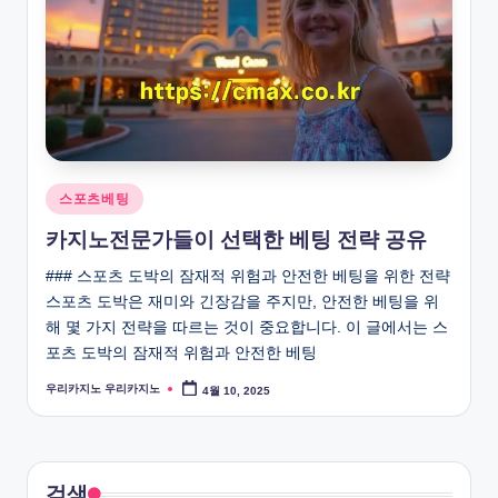
Posted
스포츠베팅
in
카지노전문가들이 선택한 베팅 전략 공유
### 스포츠 도박의 잠재적 위험과 안전한 베팅을 위한 전략
스포츠 도박은 재미와 긴장감을 주지만, 안전한 베팅을 위
해 몇 가지 전략을 따르는 것이 중요합니다. 이 글에서는 스
포츠 도박의 잠재적 위험과 안전한 베팅
우리카지노 우리카지노
4월 10, 2025
Posted
by
검색