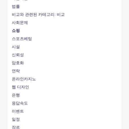
법률
비교와 관련된 카테고리: 비교
사회문제
쇼핑
스포츠베팅
시설
신뢰성
암호화
연락
온라인카지노
웹 디자인
은행
응답속도
이벤트
일정
장르