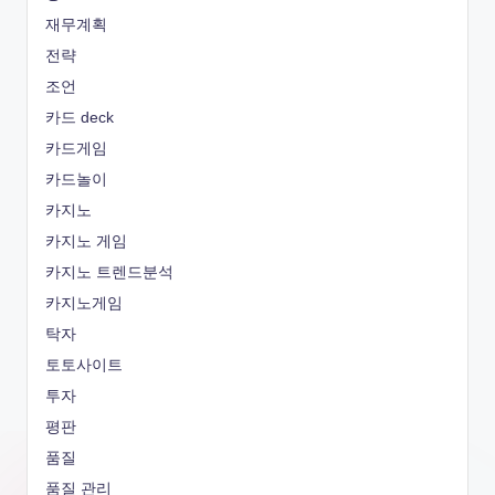
재무계획
전략
조언
카드
deck
카드게임
카드놀이
카지노
카지노 게임
카지노 트렌드분석
카지노게임
탁자
토토사이트
투자
평판
품질
품질 관리