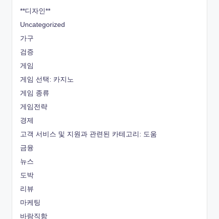
**디자인**
Uncategorized
가구
검증
게임
게임 선택: 카지노
게임 종류
게임전략
경제
고객 서비스 및 지원과 관련된 카테고리: 도움
금융
뉴스
도박
리뷰
마케팅
바람직함