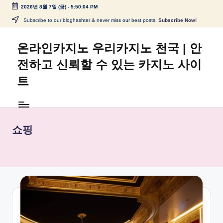
2026년 8월 7일 (금)
-
5:50:04 PM
Skip
Subscribe to our bloghashter & never miss our best posts.
Subscribe Now!
to
content
온라인카지노 우리카지노 천국 | 안
전하고 신뢰할 수 있는 카지노 사이
트
쇼핑