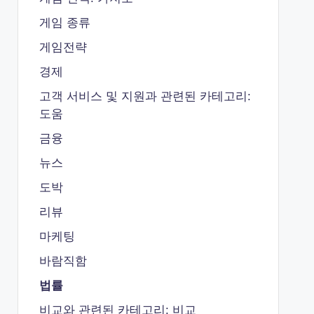
게임 종류
게임전략
경제
고객 서비스 및 지원과 관련된 카테고리:
도움
금융
뉴스
도박
리뷰
마케팅
바람직함
법률
비교와 관련된 카테고리: 비교