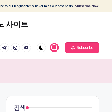
be to our bloghashter & never miss our best posts.
Subscribe Now!
노 사이트
com
er.com
t.me
instagram.com
youtube.com
Subscribe
검색