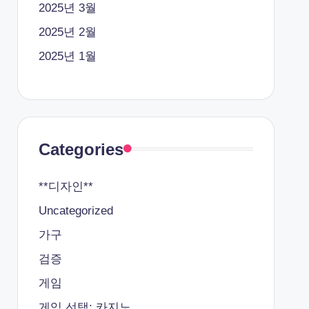
2025년 3월
2025년 2월
2025년 1월
Categories
**디자인**
Uncategorized
가구
검증
게임
게임 선택: 카지노