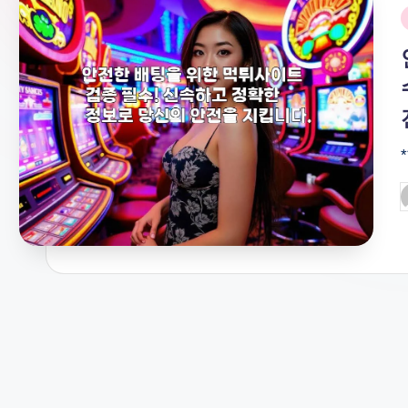
P
i
P
b