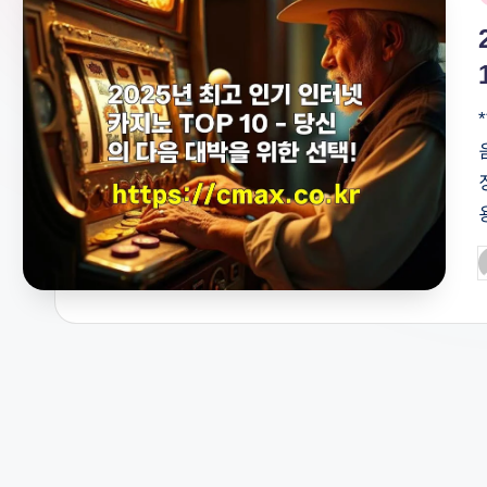
i
P
b