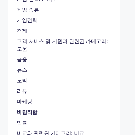
게임 종류
게임전략
경제
고객 서비스 및 지원과 관련된 카테고리:
도움
금융
뉴스
도박
리뷰
마케팅
바람직함
법률
비교와 관련된 카테고리: 비교