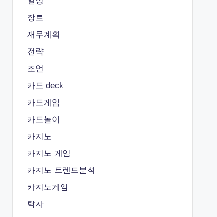
일정
장르
재무계획
전략
조언
카드
deck
카드게임
카드놀이
카지노
카지노 게임
카지노 트렌드분석
카지노게임
탁자