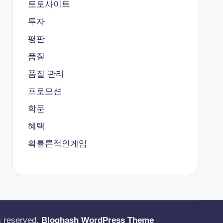
토토사이트
투자
평판
품질
품질 관리
프로모션
학문
혜택
확률론적인게임
ts reserved.
Bloghash WordPress Theme