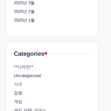
2025년 3월
2025년 2월
2025년 1월
Categories
**디자인**
Uncategorized
가구
검증
게임
게임 선택: 카지노