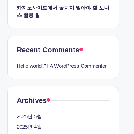
카지노사이트에서 놓치지 말아야 할 보너
스 활용 팁
Recent Comments
Hello world!
의
A WordPress Commenter
Archives
2025년 5월
2025년 4월