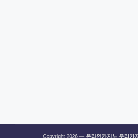
Copyright 2026 —
온라인카지노 우리카지노