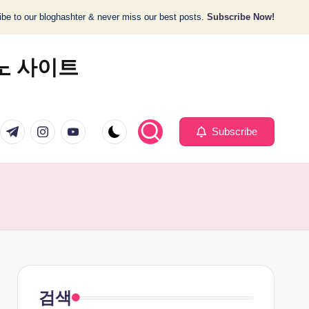
be to our bloghashter & never miss our best posts.
Subscribe Now!
노 사이트
com
er.com
t.me
instagram.com
youtube.com
Subscribe
검색