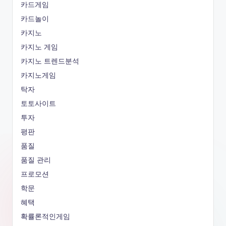
카드게임
카드놀이
카지노
카지노 게임
카지노 트렌드분석
카지노게임
탁자
토토사이트
투자
평판
품질
품질 관리
프로모션
학문
혜택
확률론적인게임