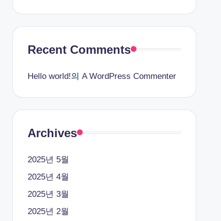
Recent Comments
Hello world!
의
A WordPress Commenter
Archives
2025년 5월
2025년 4월
2025년 3월
2025년 2월