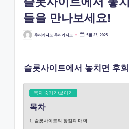
슬롯사이트에서 놓치
들을 만나보세요!
우리카지노 우리카지노
5월 23, 2025
Posted
by
슬롯사이트에서 놓치면 후회
목차 숨기기/보이기
목차
1. 슬롯사이트의 장점과 매력