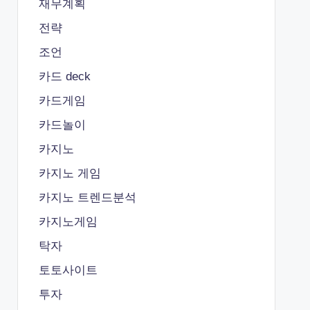
재무계획
전략
조언
카드
deck
카드게임
카드놀이
카지노
카지노 게임
카지노 트렌드분석
카지노게임
탁자
토토사이트
투자