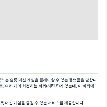
하는 슬롯 머신 게임을 플레이할 수 있는 플랫폼을 말합니
, 여러 개의 회전하는 바퀴(리ELS)가 있는데, 이 바퀴에
슬롯 머신 게임을 즐길 수 있는 서비스를 제공합니다.