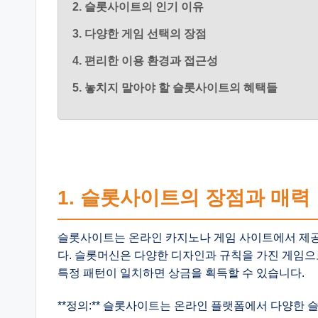
2. 슬롯사이트의 인기 이유
3. 다양한 게임 선택의 장점
4. 편리한 이용 환경과 접근성
5. 놓치지 말아야 할 슬롯사이트의 혜택들
1. 슬롯사이트의 장점과 매력
슬롯사이트는 온라인 카지노나 게임 사이트에서 제공
다. 슬롯머신은 다양한 디자인과 규칙을 가진 게임으로
특정 패턴이 일치하면 상금을 획득할 수 있습니다.
**정의:** 슬롯사이트는 온라인 플랫폼에서 다양한 