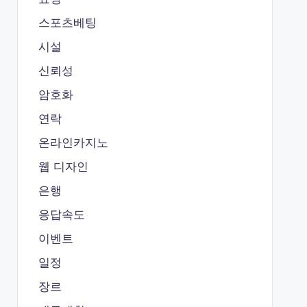
스포츠베팅
시설
신뢰성
암호화
연락
온라인카지노
웹 디자인
은행
응답속도
이벤트
일정
장르