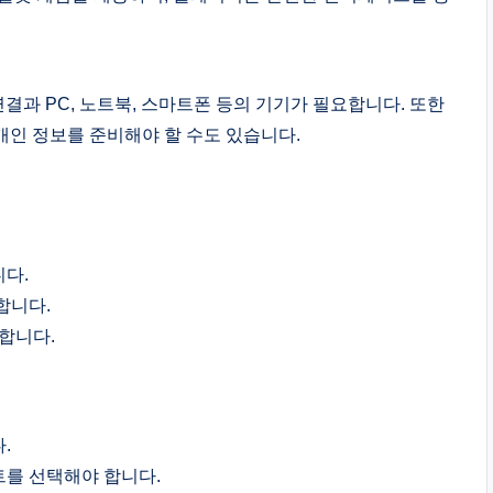
과 PC, 노트북, 스마트폰 등의 기기가 필요합니다. 또한
인 정보를 준비해야 할 수도 있습니다.
니다.
합니다.
행합니다.
.
트를 선택해야 합니다.