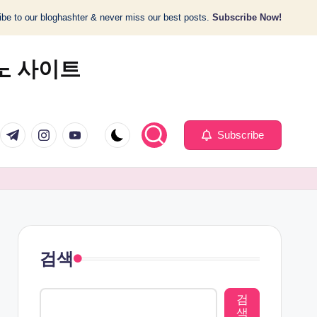
be to our bloghashter & never miss our best posts.
Subscribe Now!
노 사이트
com
er.com
t.me
instagram.com
youtube.com
Subscribe
검색
검
색