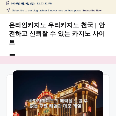
2026년 8월 9일 (일)
-
12:03:32 PM
Skip
Subscribe to our bloghashter & never miss our best posts.
Subscribe Now!
to
content
온라인카지노 우리카지노 천국 | 안
전하고 신뢰할 수 있는 카지노 사이
트