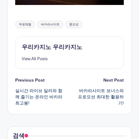
Tags:
무료체험
바카라사이트
중요성
우리카지노 우리카지노
View All Posts
Post
Previous Post
Next Post
실시간 라이브 딜러와 함
바카라사이트 보너스와
navigation
께 즐기는 온라인 바카라
프로모션 최대한 활용하
최고봉!
기!
검색