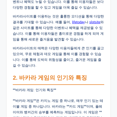
벤트나 혜택도 누릴 수 있습니다. 이를 통해 이용자들은 보다
다양한 경험을 할 수 있고 게임을 더욱 즐길 수 있습니다.
바카라사이트를 이용하는 것은 훌륭한 오디션을 통해 다양한
결과를 기대할 수 있습니다. 예를 들어,
lifetoday
나
slotsite
와
같은 사이트를 통해 다양한 이벤트나 혜택을 제공받을 수 있
습니다. 이를 통해 이용자들은 흥미로운 경험을 하게 되며 게
임을 통해 새로운 즐거움을 발견할 수 있습니다.
바카라사이트의 매력은 다양한 이용자들에게 큰 인기를 끌고
있으며, 무료 체험과 데모 게임을 통해 이를 경험할 수 있습
니다. 이를 통해 도박의 위험성을 줄이고, 즐거운 게임을 즐
길 수 있습니다.
2. 바카라 게임의 인기와 특징
**바카라 게임: 인기와 특징**
**바카라 게임**은 카지노 게임 중 하나로, 매우 인기 있는 테
이블 게임 중 하나입니다. 바카라는 **카드 게임**이며, 플레
이어와 뱅커간의 승부를 예측하는 게임입니다. 이 게임은 **