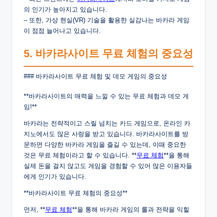
의 인기가 높아지고 있습니다.
– 또한, 가상 현실(VR) 기술을 활용한 실감나는 바카라 게임
이 점점 늘어나고 있습니다.
5. 바카라사이트 무료 체험의 중요성
### 바카라사이트 무료 체험 및 데모 게임의 중요성
**바카라사이트의 매력을 느낄 수 있는 무료 체험과 데모 게
임!**
바카라는 전략적이고 스릴 넘치는 카드 게임으로, 온라인 카
지노에서도 많은 사랑을 받고 있습니다. 바카라사이트를 방
문하면 다양한 바카라 게임을 즐길 수 있는데, 이때 중요한
것은 무료 체험이라고 할 수 있습니다. **
무료 체험
**을 통해
실제 돈을 걸지 않고도 게임을 경험할 수 있어 많은 이용자들
에게 인기가 있습니다.
**바카라사이트 무료 체험의 중요성**
먼저, **
무료 체험
**을 통해 바카라 게임의 룰과 전략을 익힐