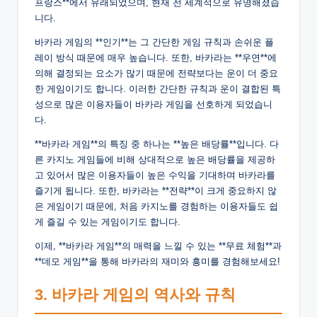
프랑스**에서 유래되었으며, 현재 전 세계적으로 유명해졌습
니다.
바카라 게임의 **인기**는 그 간단한 게임 규칙과 손쉬운 플
레이 방식 때문에 매우 높습니다. 또한, 바카라는 **우연**에
의해 결정되는 요소가 많기 때문에 전략보다는 운이 더 중요
한 게임이기도 합니다. 이러한 간단한 규칙과 운이 결합된 특
성으로 많은 이용자들이 바카라 게임을 선호하게 되었습니
다.
**바카라 게임**의 특징 중 하나는 **높은 배당률**입니다. 다
른 카지노 게임들에 비해 상대적으로 높은 배당률을 제공하
고 있어서 많은 이용자들이 높은 수익을 기대하며 바카라를
즐기게 됩니다. 또한, 바카라는 **전략**이 크게 중요하지 않
은 게임이기 때문에, 처음 카지노를 경험하는 이용자들도 쉽
게 즐길 수 있는 게임이기도 합니다.
이제, **바카라 게임**의 매력을 느낄 수 있는 **무료 체험**과
**데모 게임**을 통해 바카라의 재미와 흥미를 경험해보세요!
3. 바카라 게임의 역사와 규칙