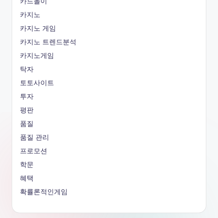
카드놀이
카지노
카지노 게임
카지노 트렌드분석
카지노게임
탁자
토토사이트
투자
평판
품질
품질 관리
프로모션
학문
혜택
확률론적인게임