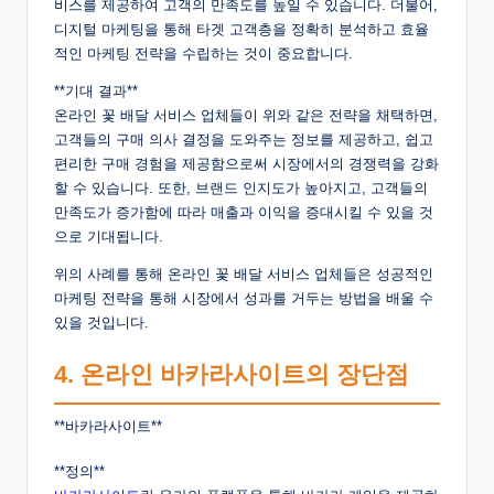
비스를 제공하여 고객의 만족도를 높일 수 있습니다. 더불어,
디지털 마케팅을 통해 타겟 고객층을 정확히 분석하고 효율
적인 마케팅 전략을 수립하는 것이 중요합니다.
**기대 결과**
온라인 꽃 배달 서비스 업체들이 위와 같은 전략을 채택하면,
고객들의 구매 의사 결정을 도와주는 정보를 제공하고, 쉽고
편리한 구매 경험을 제공함으로써 시장에서의 경쟁력을 강화
할 수 있습니다. 또한, 브랜드 인지도가 높아지고, 고객들의
만족도가 증가함에 따라 매출과 이익을 증대시킬 수 있을 것
으로 기대됩니다.
위의 사례를 통해 온라인 꽃 배달 서비스 업체들은 성공적인
마케팅 전략을 통해 시장에서 성과를 거두는 방법을 배울 수
있을 것입니다.
4. 온라인 바카라사이트의 장단점
**바카라사이트**
**정의**